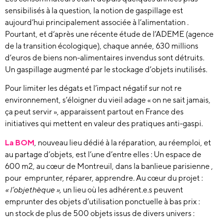
sensibilisés à la question, la
notion de gaspillage est
aujourd’hui principalement associée à l’alimentation .
Pourtant, et d
‘après une récente étude de
l’ADEME (agence
de la transition écologique), chaque année, 630 millions
d’euros de biens non-alimentaires invendus sont détruits.
Un
gaspillage augmenté par le stockage d’objets inutilisés.
Pour limiter les dégats et l’impact négatif sur not re
environnement, s’éloigner
du vieil adage
« on ne sait jamais,
ça peut servir »,
apparaissent partout en France des
initiatives qui
mettent en valeur des pratiques anti-gaspi.
La
BOM
, nouveau lieu
dédié à la réparation, au réemploi, et
au partage d’objets, est l’une d’entre elles : Un espace de
600 m2, au cœur de Montreuil, dans la banlieue parisienne ,
pour emprunter, réparer, apprendre.
Au cœur du projet :
« l’objethèque »,
un lieu où les adhérent.e.s peuvent
emprunter des objets d’utilisation ponctuelle à bas prix :
un
stock de plus de 500 objets issus de divers univers :